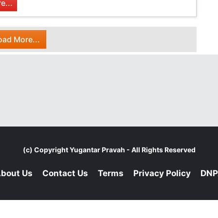
e...
oad More...
(c) Copyright
Yugantar Pravah
- All Rights Reserved
bout Us
Contact Us
Terms
Privacy Policy
DNP