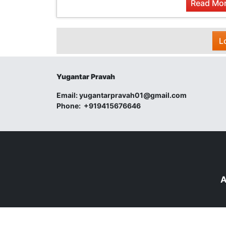
Read Mor
L
Yugantar Pravah
Email:
yugantarpravah01@gmail.com
Phone:
+919415676646
A