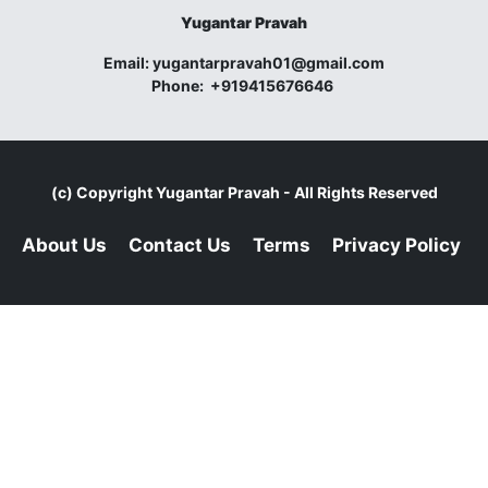
Yugantar Pravah
Email:
yugantarpravah01@gmail.com
Phone:
+919415676646
(c) Copyright
Yugantar Pravah
- All Rights Reserved
About Us
Contact Us
Terms
Privacy Policy