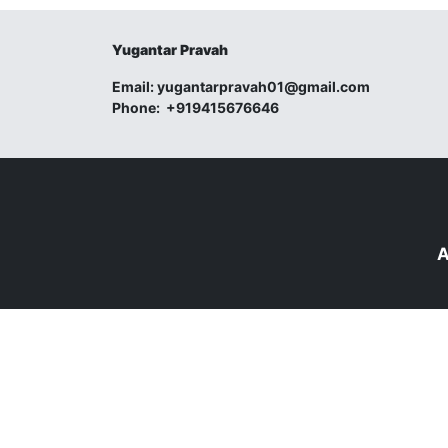
Yugantar Pravah
Email:
yugantarpravah01@gmail.com
Phone:
+919415676646
A