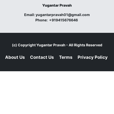
Yugantar Pravah
Email:
yugantarpravah01@gmail.com
Phone:
+919415676646
(c) Copyright
Yugantar Pravah
- All Rights Reserved
About Us
Contact Us
Terms
Privacy Policy