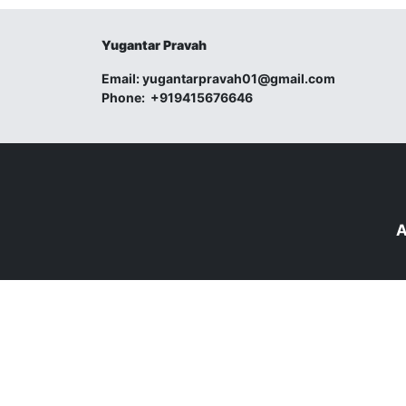
Yugantar Pravah
Email:
yugantarpravah01@gmail.com
Phone:
+919415676646
A