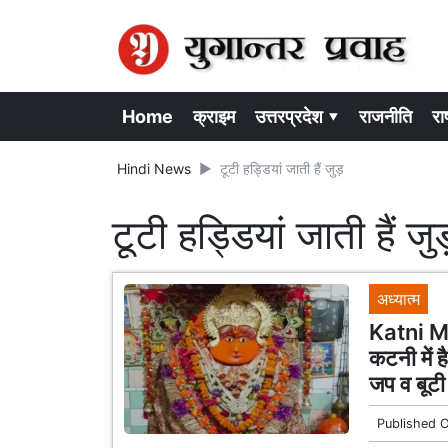
Home
क्राइम
उत्तरप्रदेश ▾
राजनीति
राष
Hindi News
टूटी हड्डियां जाती हैं जुड़
टूटी हड्डियां जाती हैं जु
अध्यात्म
Katni M
कटनी में 
जप व बूटी 
Published 