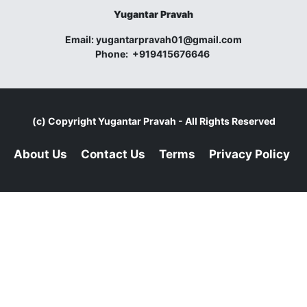
Yugantar Pravah
Email:
yugantarpravah01@gmail.com
Phone:
+919415676646
(c) Copyright
Yugantar Pravah
- All Rights Reserved
About Us
Contact Us
Terms
Privacy Policy