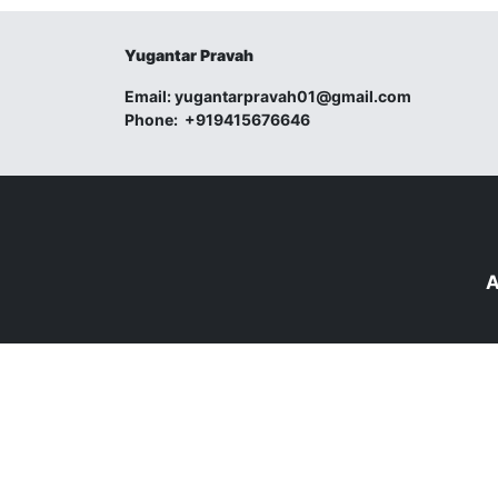
Yugantar Pravah
Email:
yugantarpravah01@gmail.com
Phone:
+919415676646
A