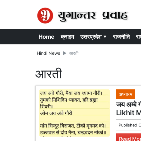
Home
क्राइम
उत्तरप्रदेश ▾
राजनीति
राष
Hindi News
आरती
आरती
अध्यात्म
जय अम्बे
Likhit M
Published 
Read Mor