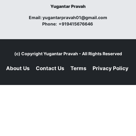
Yugantar Pravah
Email:
yugantarpravah01@gmail.com
Phone:
+919415676646
(c) Copyright
Yugantar Pravah
- All Rights Reserved
About Us
Contact Us
Terms
Privacy Policy